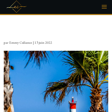
3-2_(8)
par
Emmy Culianez
|
13 juin 2022