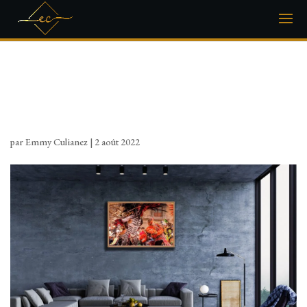
Modern,Interior,Design,Of,A,Living,Room,In,
An,Apartment,
par
Emmy Culianez
|
2 août 2022