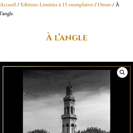
Accueil
/
Editions Limitées à 15 exemplaires
/
Oman
/ À
l’angle
À l’angle