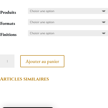
Produits
Formats
Finitions
quantité
Ajouter au panier
de
À
Articles similaires
l'angle
Produits similaires