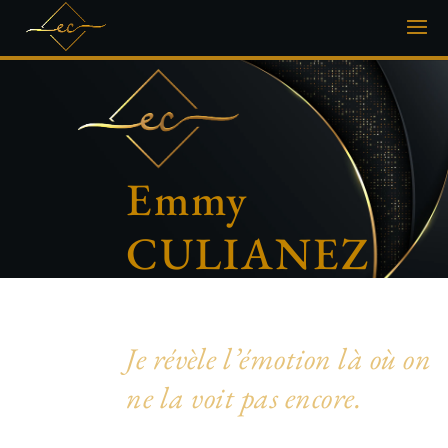
Emmy
CULIANEZ
Photographe artistique & inclusive
Je révèle l’émotion là où on
ne la voit pas encore.