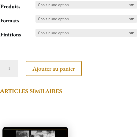
Produits
Formats
Finitions
quantité
Ajouter au panier
de
Bateau
Articles similaires
au
garage
Produits similaires