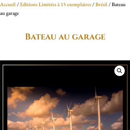
Accueil
/
Editions Limitées à 15 exemplaires
/
Brésil
/ Bateau
au garage
Bateau au garage