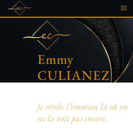
Emmy
CULIANEZ
Photographe artistique & inclusive
Je révèle l’émotion là où on
ne la voit pas encore.