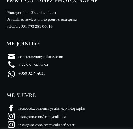
EMMY CULIANEZ PHOTOGRAPHE
Photographe – Shooting photo
Produits et services photo pour les entreprises
SIRET :
901 793 281 00014
ME JOINDRE
contact@emmyculianez.com
+33 6 61 56 74 54
+968 9279 4025
ME SUIVRE
facebook.com/emmyculianezphotographe
instagram.com/emmyculianez
instagram.com/emmyculianefineart
linkedin.com/in/emmy-culianez-photographie