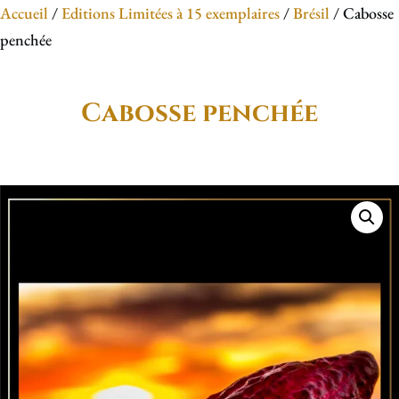
Accueil
/
Editions Limitées à 15 exemplaires
/
Brésil
/ Cabosse
penchée
Cabosse penchée