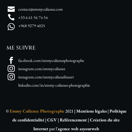
contact@emmyculianez.com
+33 6 61 56 74 54
+968 9279 4025
ME SUIVRE
facebook.com/emmyculianezphotographe
instagram.com/emmyculianez
instagram.com/emmyculianefineart
linkedin.com/in/emmy-culianez-photographie
©
Emmy Culianez Photographe
2021 |
Mentions légales
|
Politique
de confidentialité
|
CGV
|
Référencement
|
Création du site
Internet
par l'
agence web asyourweb