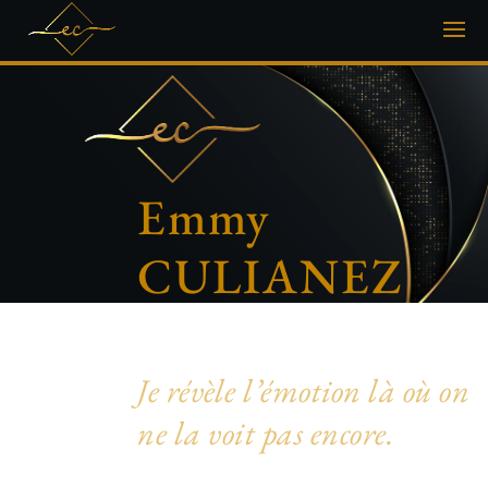
Emmy
CULIANEZ
Photographe artistique & inclusive
Je révèle l’émotion là où on
ne la voit pas encore.