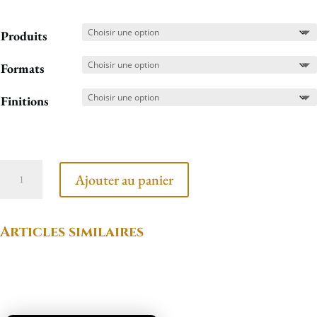
Produits
Formats
Finitions
quantité
Ajouter au panier
de
Cabosse
Articles similaires
penchée
Produits similaires