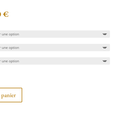
0
€
 panier