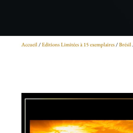
Accueil
/
Editions Limitées à 15 exemplaires
/
Brésil