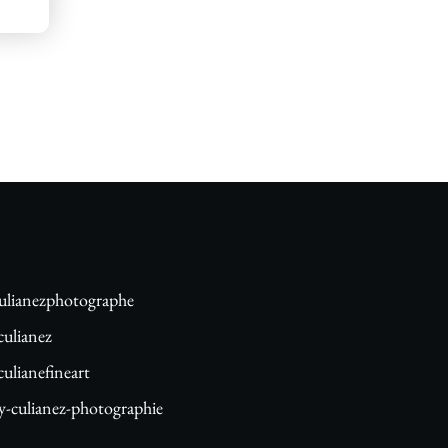
lianezphotographe
ulianez
lianefineart
-culianez-photographie