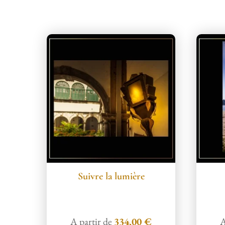
Produits similaires
Suivre la lumière
A partir de
334,00
€
A