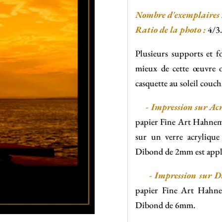
Nombre d'exemplaires 
Ratio de la photo :
4/3.
Plusieurs supports et f
mieux de cette œuvre o
casquette au soleil couch
-
Impression sur Acr
papier Fine Art Hahnemü
sur un verre acryliqu
Dibond de 2mm est appli
- Impression sur Di
papier Fine Art Hahne
Dibond de 6mm.