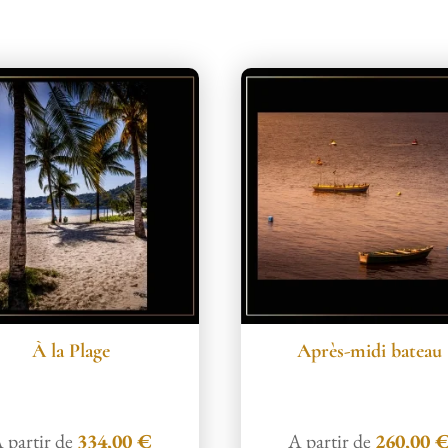
À la Plage
Après-midi bateau
 partir de
334,00
€
A partir de
260,00