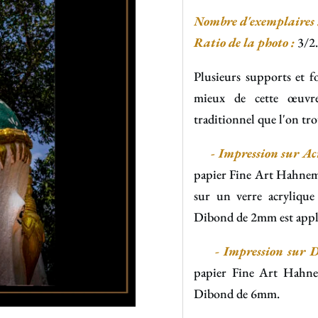
Nombre d'exemplaires 
Ratio de la photo :
3/2.
Plusieurs supports et f
mieux de cette œuvre
traditionnel que l'on tro
-
Impression sur Ac
papier Fine Art Hahnemü
sur un verre acryliqu
Dibond de 2mm est appli
- Impression sur D
papier Fine Art Hahne
Dibond de 6mm.