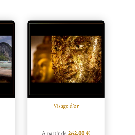
Visage d’or
€
A partir de
262,00
€