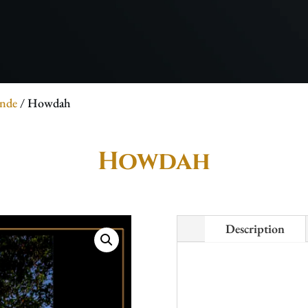
ande
/ Howdah
Howdah
Description