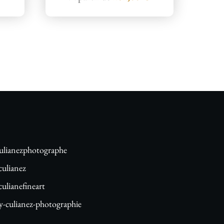
lianezphotographe
ulianez
lianefineart
-culianez-photographie