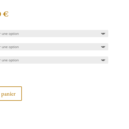
0
€
 panier