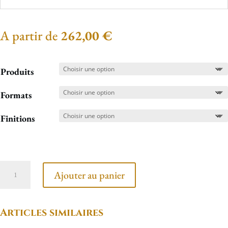
A partir de
262,00
€
Produits
Formats
Finitions
quantité
Ajouter au panier
de
Prière
Articles similaires
d'hommage