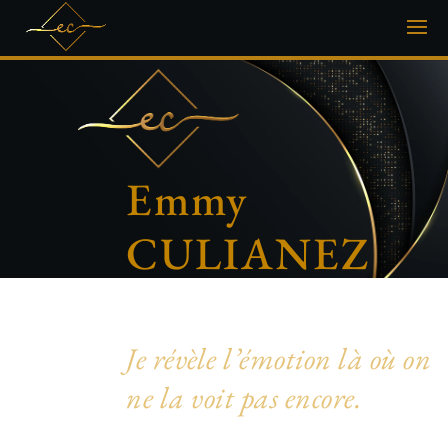
Emmy
CULIANEZ
Photographe artistique & inclusive
Je révèle l’émotion là où on
ne la voit pas encore.