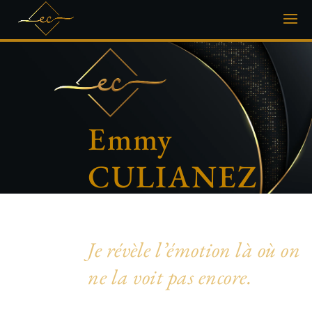
Emmy
CULIANEZ
Photographe artistique & inclusive
Je révèle l’émotion là où on
ne la voit pas encore.