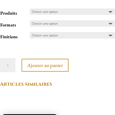
Produits
Formats
Finitions
quantité
Ajouter au panier
de
Repas
Articles similaires
de
singe
Produits similaires