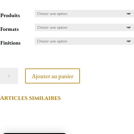
Produits
Formats
Finitions
quantité
Ajouter au panier
de
Statue
Articles similaires
de
jade
Produits similaires