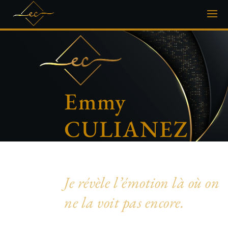
Emmy
CULIANEZ
Photographe artistique & inclusive
Je révèle l’émotion là où on
ne la voit pas encore.