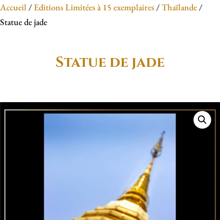
Accueil
/
Editions Limitées à 15 exemplaires
/
Thaïlande
/
Statue de jade
Statue de jade