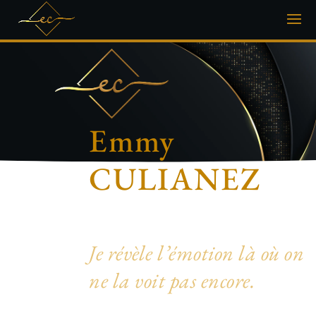
Emmy
CULIANEZ
Photographe artistique & inclusive
Je révèle l’émotion là où on
ne la voit pas encore.