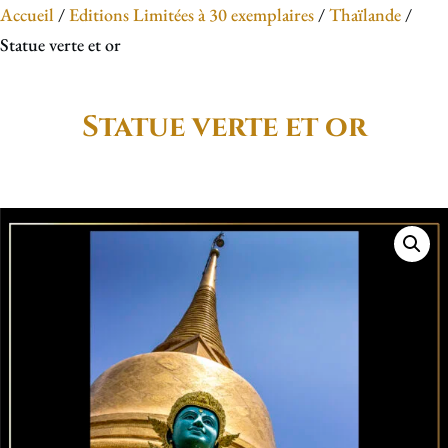
Accueil
/
Editions Limitées à 30 exemplaires
/
Thaïlande
/
Statue verte et or
Statue verte et or