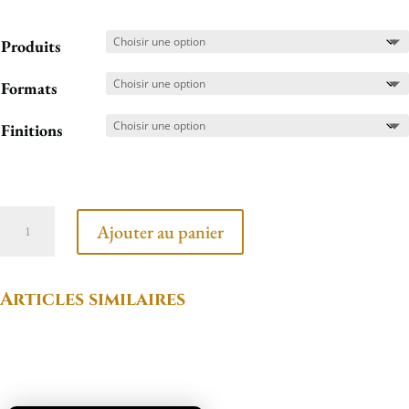
Produits
Formats
Finitions
quantité
Ajouter au panier
de
Statue
Articles similaires
verte
et
or
Produits similaires