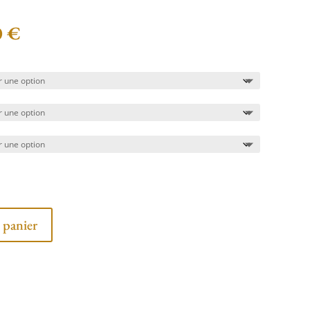
0
€
 panier