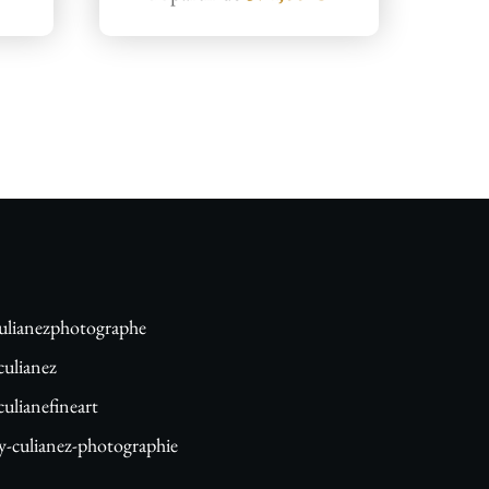
lianezphotographe
ulianez
lianefineart
-culianez-photographie