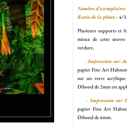
Nombre d'exemplaires 
Ratio de la photo :
4/3.
Plusieurs supports et f
mieux de cette œuvre 
verdure.
-
Impression sur Ac
papier Fine Art Hahnemü
sur un verre acryliqu
Dibond de 2mm est appli
- Impression sur D
papier Fine Art Hahne
Dibond de 6mm.