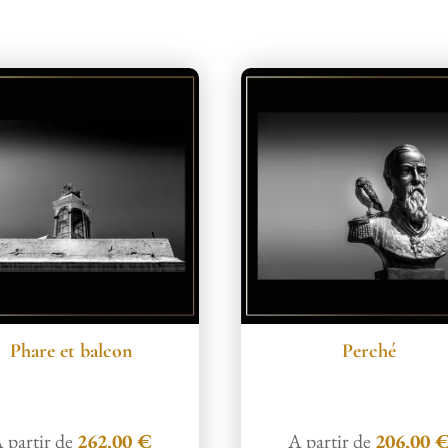
Phare et balcon
Perché
 partir de
262,00
€
A partir de
206,00