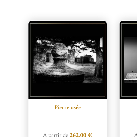
Produits similaires
Pierre usée
A partir de
262,00
€
A